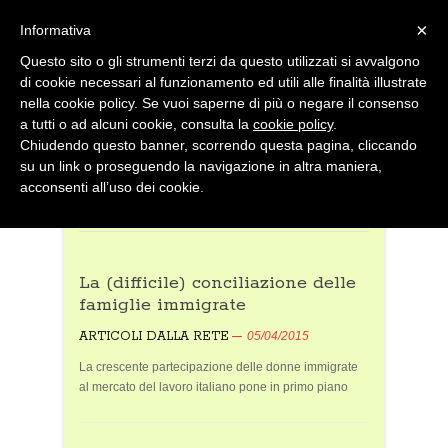
×
Informativa
Questo sito o gli strumenti terzi da questo utilizzati si avvalgono
di cookie necessari al funzionamento ed utili alle finalità illustrate
nella cookie policy. Se vuoi saperne di più o negare il consenso
a tutti o ad alcuni cookie, consulta la
cookie policy
.
Chiudendo questo banner, scorrendo questa pagina, cliccando
MENU
su un link o proseguendo la navigazione in altra maniera,
acconsenti all’uso dei cookie.
Home
/
Articoli dalla rete
La (difficile) conciliazione delle
Da me a te
famiglie immigrate
ARTICOLI DALLA RETE
05/04/2015
La crescente partecipazione delle donne immigrate
al mercato del lavoro italiano pone in primo piano